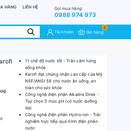
A HÀNG
LIÊN HỆ
Gọi mua hàng:
0988 974 973
0
Tài khoản
Giỏ hàng
arofi
11 chế độ nước tốt - Tràn cảm hứng
sống khỏe
Karofi đạt chứng nhận cao cấp của Mỹ
NSF/ANSI 58 cho nước ăn uống, an
toàn cho sức khỏe
00₫
Công nghệ điện phân Alkaline Direk -
Tùy chọn 5 mức pH (có nước dưỡng
da)
Công nghệ điện phân Hydro-ion - Trải
ớc
nghiệm trực tiếp quá trình điện phân
nước