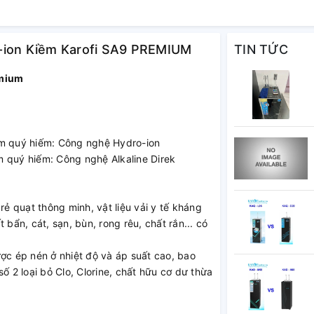
o-ion Kiềm Karofi SA9 PREMIUM
TIN TỨC
emium
im quý hiếm: Công nghệ Hydro-ion
m quý hiếm: Công nghệ Alkaline Direk
rẻ quạt thông minh, vật liệu vải y tế kháng
 bẩn, cát, sạn, bùn, rong rêu, chất rắn... có
ợc ép nén ở nhiệt độ và áp suất cao, bao
ố 2 loại bỏ Clo, Clorine, chất hữu cơ dư thừa
trúc rẻ quạt thông minh, vật liệu vải y tế