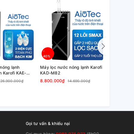
-
-
40%
45%
nóng lạnh
Máy lọc nước nóng lạnh Karofi
Máy lọc nướ
m Karofi KAE-
KAD-M82
KAD-L85 12 
8.800.000₫
9.600.000
26.900.000₫
14.690.000₫
Gọi tư vấn & khiếu nại
Gọi mua hàng:
0988 974 973
(8h00 -