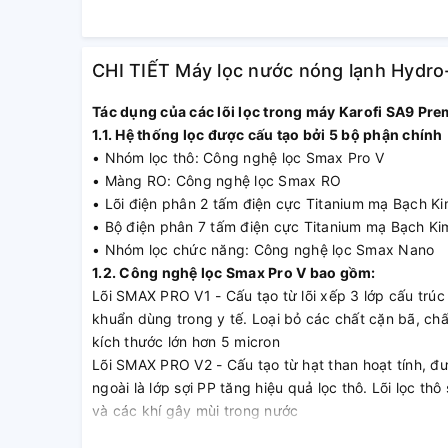
CHI TIẾT Máy lọc nước nóng lạnh Hydr
Tác dụng của các lõi lọc trong máy Karofi SA9 Pr
1.1. Hệ thống lọc được cấu tạo bởi 5 bộ phận chính
• Nhóm lọc thô: Công nghệ lọc Smax Pro V
• Màng RO: Công nghệ lọc Smax RO
• Lõi điện phân 2 tấm điện cực Titanium mạ Bạch K
• Bộ điện phân 7 tấm điện cực Titanium mạ Bạch Ki
• Nhóm lọc chức năng: Công nghệ lọc Smax Nano
1.2. Công nghệ lọc Smax Pro V bao gồm:
Lõi SMAX PRO V1 - Cấu tạo từ lõi xếp 3 lớp cấu trúc 
khuẩn dùng trong y tế. Loại bỏ các chất cặn bã, chất
kích thước lớn hơn 5 micron
Lõi SMAX PRO V2 - Cấu tạo từ hạt than hoạt tính, đư
ngoài là lớp sợi PP tăng hiệu quả lọc thô. Lõi lọc thô s
và các khí gây mùi trong nước
Lõi SMAX PRO V3 - Cấu tạo từ lõi xếp giấy 5 lớp cấu 