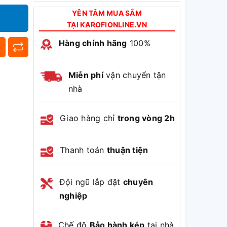
9 điện cực Titan phủ Bạch Kim tuổi thọ
YÊN TÂM MUA SẮM
lên đến 10 năm - bảo hành bảo dưỡng
TẠI KAROFIONLINE.VN
miễn phí máy hàng năm trong vòng 5
năm, bảo hành điện cực 5 năm.
Hàng chính hãng
100%
Vua lõi lọc - 12+1 lõi lọc công nghệ
Smax: gấp 2 hiệu suất, gấp 2 tuổi thọ
Miễn phí
vận chuyển tận
Màng RO Purifim 100 GPD thay nhanh
sản xuất tại Mỹ
nhà
Hệ lõi lọc thô Smax Pro V: gấp 3 diện
tích tiếp xúc, gấp 2 hiệu quả lọc
Giao hàng chỉ
trong vòng 2h
Hệ lõi chức năng HP 6.2 với công nghệ
tích hợp 3 trong 1 bổ sung Hydrogen,
ion-kiềm và khoáng chất, bổ sung thêm
Thanh toán
thuận tiện
1 lõi T33 Nano Plus
Nước sau lọc tại vòi đạt QCVN 6-
1:2010/BYT
Đội ngũ lắp đặt
chuyên
nghiệp
Chế độ
Bảo hành kép
tại nhà