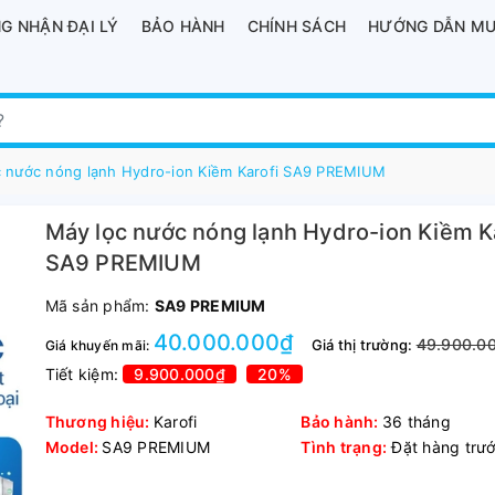
G NHẬN ĐẠI LÝ
BẢO HÀNH
CHÍNH SÁCH
HƯỚNG DẪN MU
c nước nóng lạnh Hydro-ion Kiềm Karofi SA9 PREMIUM
Máy lọc nước nóng lạnh Hydro-ion Kiềm K
SA9 PREMIUM
Mã sản phẩm:
SA9 PREMIUM
40.000.000₫
49.900.0
Giá thị trường:
Giá khuyến mãi:
Tiết kiệm:
9.900.000₫
20%
Thương hiệu:
Karofi
Bảo hành:
36 tháng
Model:
SA9 PREMIUM
Tình trạng:
Đặt hàng trư