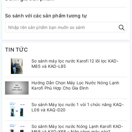
vẫn đảm bảo chất
lượng của sản
phẩm)
So sánh với các sản phẩm tương tự
Công suất lọc
20L/h
Hệ thống lọc 12 lõi Smax Master:
TIN TỨC
Smax Master F1-2-3; Smax
Master RO 100 GPD; Smax
So sánh máy lọc nước Karofi 12 lõi lọc KAD-
Hệ thống lọc
M85 và KAD-L85
Master HP 6.0; Smax Master
Mineral Plus; Smax Master
Alkaline Plus
Hướng Dẫn Chọn Máy Lọc Nước Nóng Lạnh
Karofi Phù Hợp Cho Gia Đình
Smax Master HP 6.0: Mineral,
Bioceramic, Far-Infrared,
So sánh Máy lọc nước 1 vòi 1 chức năng KAQ-
Tourmaline, T33-GAC, Nano
L06 và KAQ-D20
Các lõi chức năng
Silver Plus. Bổ sung thêm 2 lõi
chức năng Smax Master Mineral
So sánh Máy lọc nước Nóng Lạnh Karofi KAD-
Plus & Smax Master Alkaline Plus
M68 và KAD-X68 – Nên chọn máy nào?