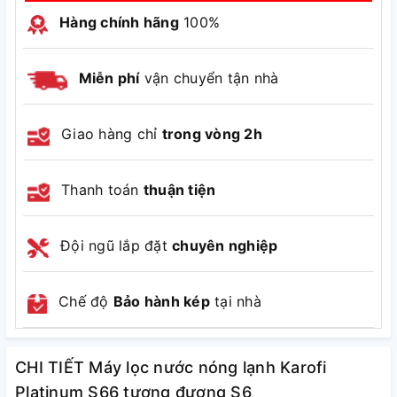
dào Hydrogen, ion kiềm cùng khoáng chất có lợi cho cơ
Hàng chính hãng
100%
thể
Nước sau lọc tại vòi đạt chuẩn QCVN 6-1:2010/BYT
Miễn phí
vận chuyển tận nhà
Bảo hành: 36 tháng
Giao hàng chỉ
trong vòng 2h
Thanh toán
thuận tiện
Đội ngũ lắp đặt
chuyên nghiệp
Chế độ
Bảo hành kép
tại nhà
CHI TIẾT Máy lọc nước nóng lạnh Karofi
Platinum S66 tương đương S6