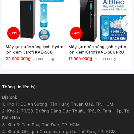
Nhiệt độ nước
Nóng (Nhiệt độ
nước thực tế sẽ
phụ thuộc vào
85 - 95 °C
- 23%
- 40%
nhiệt độ môi
trường và thể tích
Máy lọc nước nóng lạnh Hydro-
Máy lọc nước nóng lạnh Hydro-
M
ion kiềm Karofi KAE-S88
nước lấy ra):
ion kiềm Karofi KAE-S86 PRO
i
PROMAX
22.900.000₫
17.900.000₫
1
29.900.000₫
29.900.000₫
Nhiệt độ nước
lạnh (Nhiệt độ
nước thực tế sẽ
Thông tin liên hệ
phụ thuộc vào
8 - 10 °C
nhiệt độ môi
Địa chỉ:
trường và thể tích
1. Kho 1: CC An Sương, Tân Hưng Thuận Q12, TP. HCM.
nước lấy ra):
2. Kho 2: 70/29, Đường Đặng Đức Thuật, KP6, P. Tam Hiệp, Tp.
Biên Hòa.
3. Kho 3: Tam Phú, Thủ Đức, TP. HCM.
Dung tích bình
2 Lít
4. Kho 4: Q9, gần Co.op mart ngã tư Thủ Đức, TP. HCM
nóng: