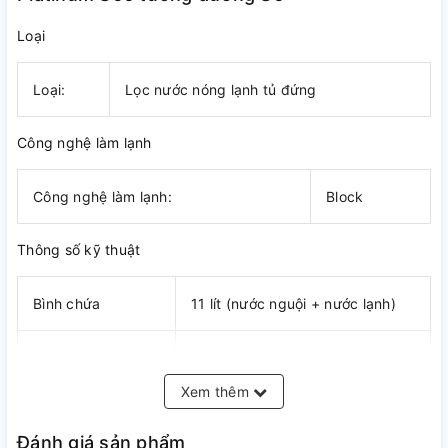
Loại
Loại:
Lọc nước nóng lạnh tủ đứng
Công nghệ làm lạnh
Công nghệ làm lạnh:
Block
Thông số kỹ thuật
Bình chứa
11 lít (nước nguội + nước lạnh)
(Lưu ý: Một số linh
kiện của máy có
Xem thêm
thể được thay đổi
theo thực tế mà
*
Đánh giá sản phẩm