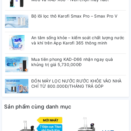
Lên đến 60% (trong điều kiện
Bộ lõi lọc thô Karofi Smax Pro – Smax Pro V
Tỷ lệ thu hồi nước
phòng lab, sử dụng link
tinh khiết
kiện/thiết bị đo lường tiêu
chuẩn)
An tâm sống khỏe – kiểm soát chất lượng nước
và khí trên App Karofi 365 thông minh
Số lượng vòi
2
Mua tiên phong KAD-D66 nhận ngay quà
khủng trị giá 5,730,000Đ
Cụm lọc thô
3 lõi lọc thô Smax Master F1-2-3
Điện áp:
ĐÓN MÁY LỌC NƯỚC RƯỚC KHỎE VÀO NHÀ
220V/50Hz
CHỈ TỪ 800.000Đ/THÁNG TRẢ GÓP
Công suất làm
430W
nóng:
Sản phẩm cùng danh mục
Công suất làm
90W
lạnh: