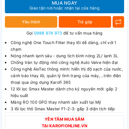
MUA NGAY
Giao tận nơi hoặc nhận tại cửa hàng
Yêu thích
Trả góp
Gọi
0988 974 973
để tư vấn mua hàng
Công nghệ One Touch Filter thay lõi dễ dàng, chỉ với 1
chạm
Nóng nhanh lạnh sâu - dung tích bình nóng 2L/ lạnh 3L
Chống tràn tự động nhờ công nghệ Auto Valve hiện đại
Công nghệ AioTec thông minh: hiển thị độ sạch của nước,
cảnh báo thay lõi, quản lý tình trạng của máy,...trên điện
thoại qua ứng dụng Karofi 365
12 lõi lọc Smax Master dành cho kỷ nguyên mới: gấp 2
hiệu suất
Màng RO 100 GPD thay nhanh sản xuất tại Mỹ
3 lõi lọc thô Smax Master F1-2-3: gấp 3 diện tích tiếp
xúc, gấp 2 hiệu quả lọc
YÊN TÂM MUA SẮM
Hệ lõi Smax Master HP 6.0 cùng 2 lõi chức năng Smax
TẠI KAROFIONLINE.VN
Master Mineral và lõi Smax Master Alkaline: bổ sung dồi