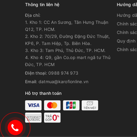
Thông tin liên hệ
Hướng dẫ
Địa chỉ:
Hướng dẫ
1. Kho 1: CC An Sương, Tân Hưng Thuận
Chính sá
Q12, TP. HCM.
Chính sác
2. Kho 2: 70/29, Đường Đặng Đức Thuật,
Quy định
KP6, P. Tam Hiệp, Tp. Biên Hòa.
Chính sá
3. Kho 3: Tam Phú, Thủ Đức, TP. HCM.
4. Kho 4: Q9, gần Co.op mart ngã tư Thủ
Đức, TP. HCM
Điện thoại:
0988 974 973
Email:
datmua@karofionline.vn
Hỗ trợ thanh toán
0988