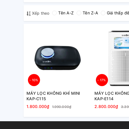
Tên A-Z
Tên Z-A
Giá thấp đ
Xếp theo
- 10%
- 17%
MÁY LỌC KHÔNG KHÍ MINI
MÁY LỌC KHÔNG
KAP-C115
KAP-E114
1.800.000₫
2.800.000₫
1.990.000₫
3.39