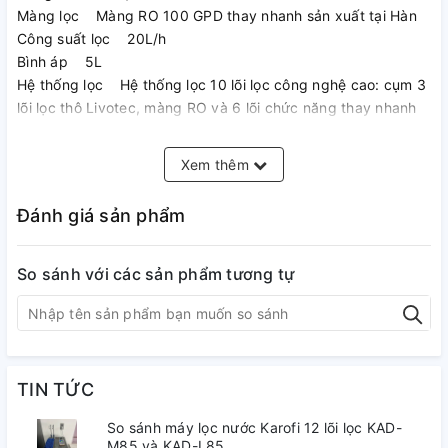
Màng lọc Màng RO 100 GPD thay nhanh sản xuất tại Hàn
Công suất lọc 20L/h
Bình áp 5L
Hệ thống lọc Hệ thống lọc 10 lõi lọc công nghệ cao: cụm 3
lõi lọc thô Livotec, màng RO và 6 lõi chức năng thay nhanh
Các lõi chức năng Mineral, Alkaline, Hydrogen, Far
Infrared, T33-GAC, Nano Silver
Xem thêm
Tỷ lệ thu hồi nước tinh khiết Lên đến 60% (Trong điều kiện
phòng lab, sử dụng linh kiện/ thiết bị đo lường tiêu chuẩn)
Đánh giá sản phẩm
Số lượng vòi 2
Cụm lọc thô 3 lõi lọc thô Livotec 1, Livotec 2, Livotec 3
Kích thước(RxSxC) 320x400x990(mm)
So sánh với các sản phẩm tương tự
Khối lượng 29,5 kg
QCVN6-1:2010/BYT Có
QCVN 4:2009/BKHCN và sửa đổi 1:2016 QCVN
4:2009/BKHCN Có
Lưu ý: Một số linh kiện của máy có thể được thay đổi theo
TIN TỨC
thực tế mà vẫn đảm bảo chất lượng của sản phẩm *
So sánh máy lọc nước Karofi 12 lõi lọc KAD-
Bảo hành Bảo hành 36 tháng với linh kiện điện thuộc hệ
M85 và KAD-L85