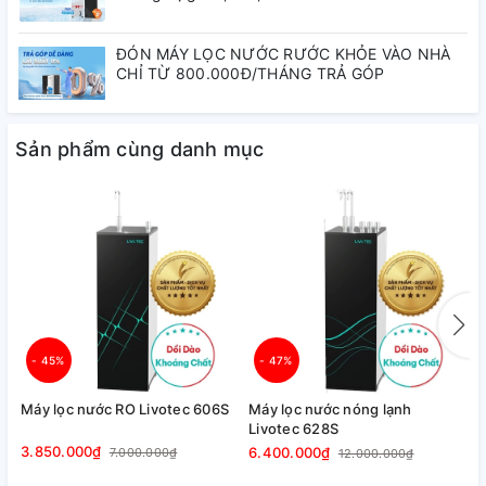
ĐÓN MÁY LỌC NƯỚC RƯỚC KHỎE VÀO NHÀ
CHỈ TỪ 800.000Đ/THÁNG TRẢ GÓP
2. Đặc điểm nổi bật của máy
Sản phẩm cùng danh mục
lọc nước nóng lạnh Karofi
LIVOTEC 630
2.1 Có 3 chế độ nước Nóng - Lạnh -
Nguội tiện lợi
- 45%
- 47%
Máy lọc nước RO Livotec 606S
Máy lọc nước nóng lạnh
M
Livotec 628S
L
3.850.000₫
6.400.000₫
5
7.000.000₫
12.000.000₫