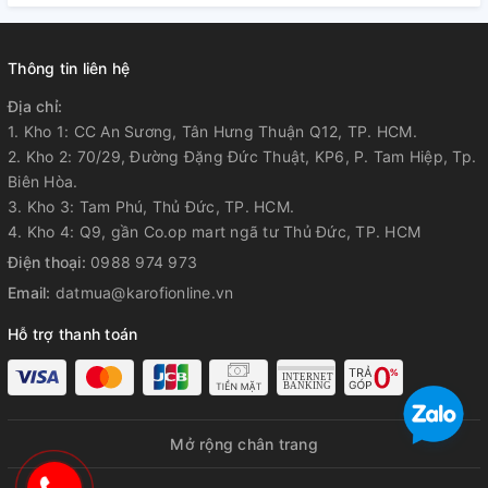
Thông tin liên hệ
Địa chỉ:
1. Kho 1: CC An Sương, Tân Hưng Thuận Q12, TP. HCM.
- Dung tích bình nóng 1 lít: Đáp ứng nhu cầu pha sữa, nấu
2. Kho 2: 70/29, Đường Đặng Đức Thuật, KP6, P. Tam Hiệp, Tp.
mì, pha trà...Với nhiệt độ lên tới 95 °C
Biên Hòa.
- Dung tích bình lạnh 1 Lít, Công nghệ Block Cho nước lạnh
3. Kho 3: Tam Phú, Thủ Đức, TP. HCM.
sâu đập tan cơn khát với nước lạnh 8 - 10 °C.
4. Kho 4: Q9, gần Co.op mart ngã tư Thủ Đức, TP. HCM
- Dung tích nước nguội 5 lít, đủ dùng khi có sự cố mất điện.
Điện thoại:
0988 974 973
Email:
datmua@karofionline.vn
Hỗ trợ thanh toán
Mở rộng chân trang