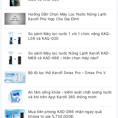
thống lọc nước (adapter, bơm, van áp cao, van áp thấp, van
điện từ............)
--------------
Hướng Dẫn Chọn Máy Lọc Nước Nóng Lạnh
Karofi Phù Hợp Cho Gia Đình
1. Máy lọc nước nóng lạnh
Karofi LIVOTEC 630 10 lõi
So sánh Máy lọc nước 1 vòi 1 chức năng KAQ-
L06 và KAQ-D20
mẫu mới 2024
So sánh Máy lọc nước Nóng Lạnh Karofi KAD-
- Máy lọc nước Karofi LIVOTEC 630 mới nhất là mẫu lọc
M68 và KAD-X68 – Nên chọn máy nào?
nước xuất hiện lần đầu tháng 3 năm 2024, có kiểu tủ đứng
kính cường lực tràn viền, bền bỉ, sang trọng. Sản phẩm có 2
Bộ lõi lọc thô Karofi Smax Pro – Smax Pro V
vòi 3 chế độ Nóng - Lạnh - Nguội, Máy sẽ đem đến tiện nghi
an toàn cho gia đình bạn.
An tâm sống khỏe – kiểm soát chất lượng nước
và khí trên App Karofi 365 thông minh
Mua tiên phong KAD-D66 nhận ngay quà
khủng trị giá 5,730,000Đ