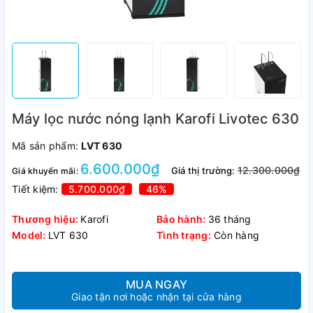
Máy lọc nước nóng lạnh Karofi Livotec 630
Mã sản phẩm:
LVT 630
6.600.000₫
12.300.000₫
Giá thị trường:
Giá khuyến mãi:
Tiết kiệm:
5.700.000₫
46%
Thương hiệu:
Karofi
Bảo hành:
36 tháng
Model:
LVT 630
Tình trạng:
Còn hàng
MUA NGAY
Giao tận nơi hoặc nhận tại cửa hàng