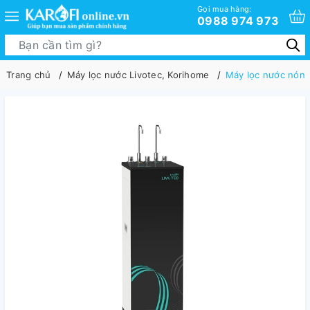
Gọi mua hàng:
0988 974 973
Trang chủ
Máy lọc nước Livotec, Korihome
Máy lọc nước nóng 