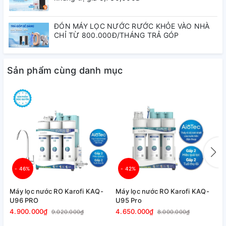
ĐÓN MÁY LỌC NƯỚC RƯỚC KHỎE VÀO NHÀ
CHỈ TỪ 800.000Đ/THÁNG TRẢ GÓP
Sản phẩm cùng danh mục
- 46%
- 42%
Máy lọc nước RO Karofi KAQ-
Máy lọc nước RO Karofi KAQ-
M
U96 PRO
U95 Pro
5
4.900.000₫
4.650.000₫
9.020.000₫
8.000.000₫