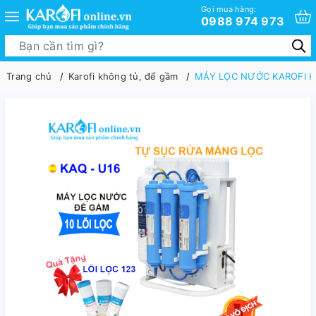
Gọi mua hàng:
0988 974 973
Trang chủ
Karofi không tủ, để gầm
MÁY LỌC NƯỚC KAROFI K