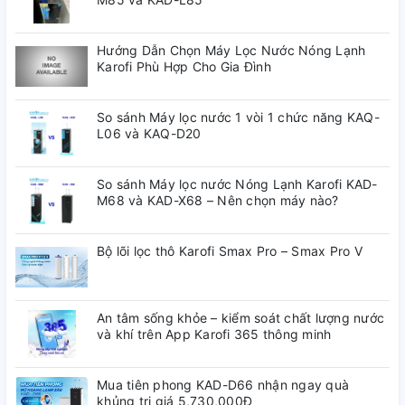
minh
Hướng Dẫn Chọn Máy Lọc Nước Nóng Lạnh
Bơm áp
Radian hút - đẩy
Karofi Phù Hợp Cho Gia Đình
Điện áp
220V – 50 Hz
So sánh Máy lọc nước 1 vòi 1 chức năng KAQ-
L06 và KAQ-D20
Điện năng tiêu thụ
24w/h
So sánh Máy lọc nước Nóng Lạnh Karofi KAD-
M68 và KAD-X68 – Nên chọn máy nào?
Khối lượng
9.5 kg
Bộ lõi lọc thô Karofi Smax Pro – Smax Pro V
Tỷ lệ thu hồi nước tinh
50-60%
khiết
An tâm sống khỏe – kiểm soát chất lượng nước
1 vòi Inox Sus 304 cao
Số lượng vòi
và khí trên App Karofi 365 thông minh
cấp
Mua tiên phong KAD-D66 nhận ngay quà
khủng trị giá 5,730,000Đ