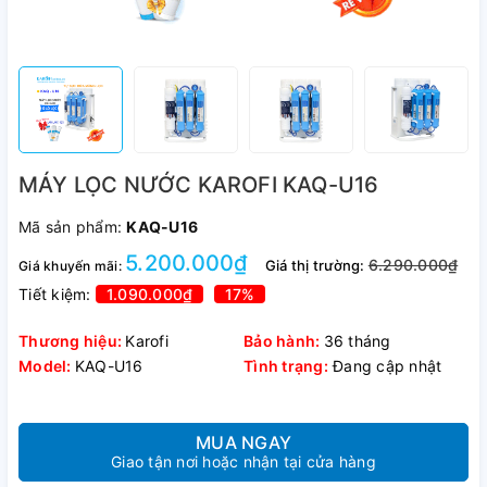
MÁY LỌC NƯỚC KAROFI KAQ-U16
Mã sản phẩm:
KAQ-U16
5.200.000₫
6.290.000₫
Giá thị trường:
Giá khuyến mãi:
Tiết kiệm:
1.090.000₫
17%
Thương hiệu:
Karofi
Bảo hành:
36 tháng
Model:
KAQ-U16
Tình trạng:
Đang cập nhật
MUA NGAY
Giao tận nơi hoặc nhận tại cửa hàng