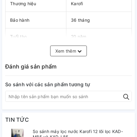
Thương hiệu
Karofi
Bảo hành
36 tháng
Tuổi thọ
20 năm
Xem thêm
Số cấp lọc
10 cấp
Đánh giá sản phẩm
Màng RO 100 GPD Purifim
Màng lọc
Mỹ
So sánh với các sản phẩm tương tự
Van điện từ
KSD
Nhựa thép Hybrid siêu
Bình áp
bền
TIN TỨC
So sánh máy lọc nước Karofi 12 lõi lọc KAD-
Bộ vi điều khiển thông
Có
M85 và KAD-L85