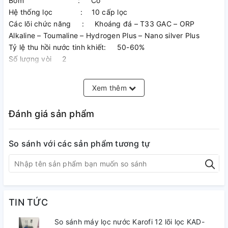
Bơm : Có
Hệ thống lọc : 10 cấp lọc
Các lõi chức năng : Khoáng đá – T33 GAC – ORP
Alkaline – Toumaline – Hydrogen Plus – Nano silver Plus
Tỷ lệ thu hồi nước tinh khiết: 50-60%
Số lượng vòi 2
Cụm lọc thô Smax duo 1 Vi lọc, Smax duo 2 Activated
Carbon, Smax duo 3: Vi lọc đa điểm
Xem thêm
Kích thước: 310 x 380 x 960 mm
Đánh giá sản phẩm
Khối lượng: 26kg
Màu sắc : Đen
So sánh với các sản phẩm tương tự
QCVN6-1:2010/BYT Có
QCVN 4:2009/BKHCN và sửa đổi 1:2016 QCVN
4:2009/BKHCN Có
Bảo hành: 36 tháng cho hệ thống lọc nước, 24 tháng cho
TIN TỨC
hệ thống nóng lạnh
So sánh máy lọc nước Karofi 12 lõi lọc KAD-
Xuất xứ Việt Nam