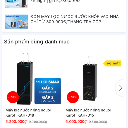
khủng trị giá 5,730,000Đ
ĐÓN MÁY LỌC NƯỚC RƯỚC KHỎE VÀO NHÀ
CHỈ TỪ 800.000Đ/THÁNG TRẢ GÓP
Sản phẩm cùng danh mục
- 37%
- 37%
Máy lọc nước nóng nguội
Máy lọc nước nóng nguội
M
Karofi KAH-D18
Karofi KAH-D15
L
6.200.000₫
6.000.000₫
5
9.900.000₫
9.500.000₫