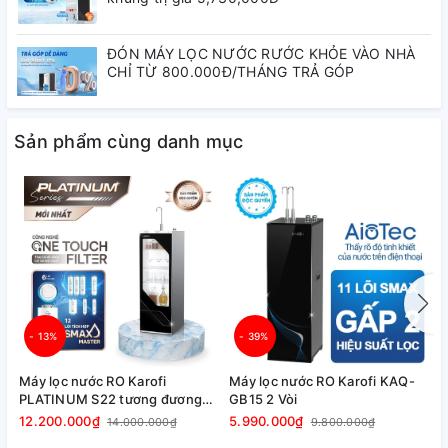
Thông báo
Có
rò rỉ nước
ĐÓN MÁY LỌC NƯỚC RƯỚC KHỎE VÀO NHÀ
CHỈ TỪ 800.000Đ/THÁNG TRẢ GÓP
Tự động
sục rửa
Có
màng RO
Sản phẩm cùng danh mục
Tự động
cảnh báo
Có
nước cấp
yếu
Màng RO 100GPD thay nhanh Purifim
Màng lọc
Mỹ, gấp 1.5 lần tuổi thọ so với màng
- 13%
- 39%
RO thông thường.
Máy lọc nước RO Karofi
Máy lọc nước RO Karofi KAQ-
M
PLATINUM S22 tương đương
GB15 2 Vòi
K
Bộ vi điều
PLATINUM S2
12.200.000₫
5.990.000₫
1
14.000.000₫
9.800.000₫
khiển thông
Có