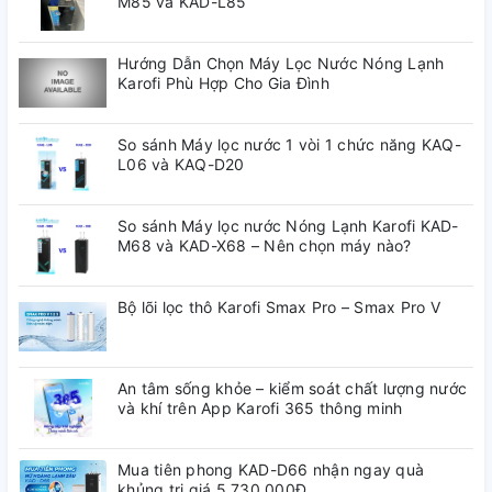
M85 và KAD-L85
khiển thông
Có
minh
Hướng Dẫn Chọn Máy Lọc Nước Nóng Lạnh
Karofi Phù Hợp Cho Gia Đình
Bơm áp
Radian hút - đẩy
So sánh Máy lọc nước 1 vòi 1 chức năng KAQ-
Điện áp
220V – 50 Hz
L06 và KAQ-D20
Điện năng
So sánh Máy lọc nước Nóng Lạnh Karofi KAD-
24w/h
tiêu thụ
M68 và KAD-X68 – Nên chọn máy nào?
Tự động
Bộ lõi lọc thô Karofi Smax Pro – Smax Pro V
Có
báo thay lõi
Hiển thị
An tâm sống khỏe – kiểm soát chất lượng nước
và khí trên App Karofi 365 thông minh
chất lượng
Có
nước vào ra
Mua tiên phong KAD-D66 nhận ngay quà
khủng trị giá 5,730,000Đ