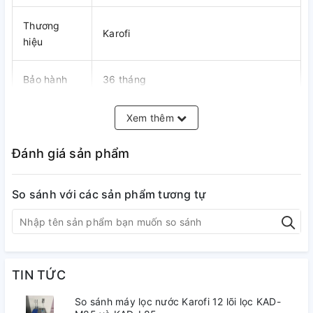
Thương
Karofi
hiệu
Bảo hành
36 tháng
Tuổi thọ
20 năm
Xem thêm
Đánh giá sản phẩm
Số cấp lọc
10 cấp
Màng lọc
Màng RO 100 GPD Purifim Mỹ
So sánh với các sản phẩm tương tự
Van điện từ
KSD
Bình áp
Nhựa thép Hybrid siêu bền
TIN TỨC
So sánh máy lọc nước Karofi 12 lõi lọc KAD-
Bộ vi điều