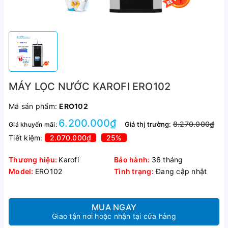
MÁY LỌC NƯỚC KAROFI ERO102
Mã sản phẩm:
ERO102
6.200.000₫
8.270.000₫
Giá thị trường:
Giá khuyến mãi:
Tiết kiệm:
2.070.000₫
25%
Thương hiệu:
Karofi
Bảo hành:
36 tháng
Model:
ERO102
Tình trạng:
Đang cập nhật
MUA NGAY
Giao tận nơi hoặc nhận tại cửa hàng