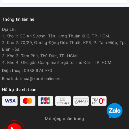
minh
Tỷ lệ thu hồi
Thông tin liên hệ
nước tinh
50-60%
Địa chỉ:
khiết
1. Kho 1: CC An Sương, Tân Hưng Thuận Q12, TP. HCM.
2. Kho 2: 70/29, Đường Đặng Đức Thuật, KP6, P. Tam Hiệp, Tp.
Biên Hòa.
3. Kho 3: Tam Phú, Thủ Đức, TP. HCM.
4. Kho 4: Q9, gần Co.op mart ngã tư Thủ Đức, TP. HCM
Điện thoại:
0988 974 973
Email:
datmua@karofionline.vn
Hỗ trợ thanh toán
Mở rộng chân trang