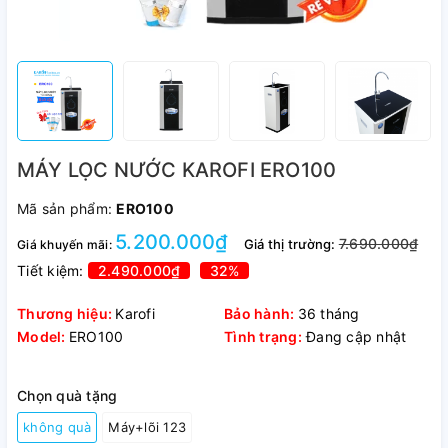
MÁY LỌC NƯỚC KAROFI ERO100
Mã sản phẩm:
ERO100
5.200.000₫
7.690.000₫
Giá thị trường:
Giá khuyến mãi:
Tiết kiệm:
2.490.000₫
32
%
Thương hiệu:
Karofi
Bảo hành:
36 tháng
Model:
ERO100
Tình trạng:
Đang cập nhật
Chọn quà tặng
không quà
Máy+lõi 123