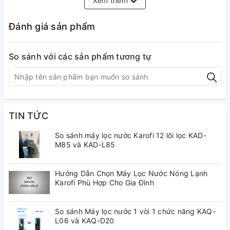
Xem thêm
Màng lọc
Màng RO 100 GPD Purifim Mỹ
Đánh giá sản phẩm
Bơm áp
Radian hút - đẩy
So sánh với các sản phẩm tương tự
Điện áp
220V – 50 Hz
Điện năng tiêu thụ
38W
TIN TỨC
Điện áp
220V – 50 Hz
So sánh máy lọc nước Karofi 12 lõi lọc KAD-
M85 và KAD-L85
1. Máy lọc nước Karofi ERO100 Với hệ thống 10 lõi lọc mạnh
mẽ hoàn toàn mới
Hướng Dẫn Chọn Máy Lọc Nước Nóng Lạnh
Karofi Phù Hợp Cho Gia Đình
So sánh Máy lọc nước 1 vòi 1 chức năng KAQ-
L06 và KAQ-D20