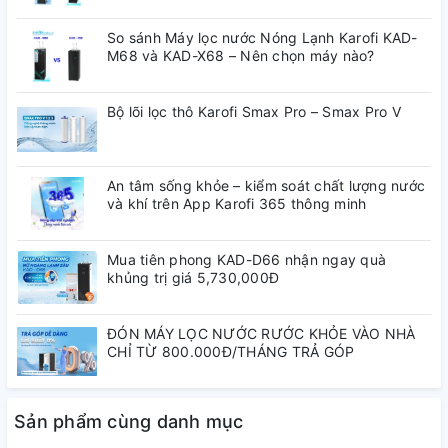
So sánh Máy lọc nước Nóng Lạnh Karofi KAD-
M68 và KAD-X68 – Nên chọn máy nào?
Bộ lõi lọc thô Karofi Smax Pro – Smax Pro V
- Bộ lõi lọc chức năng SMAX hiệu suất cao sử dụng công
nghệ đúc nguyên khối
An tâm sống khỏe – kiểm soát chất lượng nước
và khí trên App Karofi 365 thông minh
- Tăng lưu lượng nước đầu ra
- Tối ưu hoá các cút nối giảm thiểu vấn đề rủi rò rỉ và tái
nhiễm khuẩn cho nước
Mua tiên phong KAD-D66 nhận ngay quà
- Tiết kiệm chi phí và thời gian thay lõi chức năng
khủng trị giá 5,730,000Đ
- Dễ dàng thay thế tại nhà, tái tạo nước tinh khiết với lượng
khoáng chất cao nhất
ĐÓN MÁY LỌC NƯỚC RƯỚC KHỎE VÀO NHÀ
2. Máy lọc nước Karofi ERO100 Bổ sung khoáng chất tốt qua
CHỈ TỪ 800.000Đ/THÁNG TRẢ GÓP
hệ 6 lõi chức năng
Sản phẩm cùng danh mục