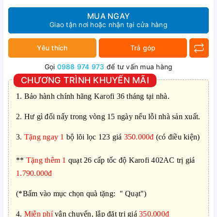
MUA NGAY
Giao tận nơi hoặc nhận tại cửa hàng
Yêu thích
Trả góp
Gọi
0988 974 973
để tư vấn mua hàng
CHƯƠNG TRÌNH KHUYẾN MÃI
1.
Bảo hành chính hãng Karofi 36 tháng tại nhà.
2.
Hư gì đổi nấy trong vòng 15 ngày nếu lỗi nhà sản xuất.
3.
Tặng ngay 1
bộ lõi lọc 123 giá
350.000đ
(có điều kiện)
**
Tặng thêm 1
quạt 26 cấp tốc độ Karofi 402AC trị giá
1.790.000đ
(*Bấm vào mục chọn quà tặng: " Quạt")
4.
Miễn phí
vận chuyển, lắp đặt trị giá
350.000đ